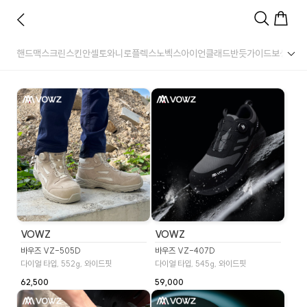
핸드맥스
크린스킨
안셀
토와
니로플렉스
노벡스
아이언클래드
반듯
가이드
보생
명진
VOWZ
VOWZ
바우즈 VZ-505D
바우즈 VZ-407D
다이얼 타입, 552g, 와이드핏
다이얼 타입, 545g, 와이드핏
62,500
59,000