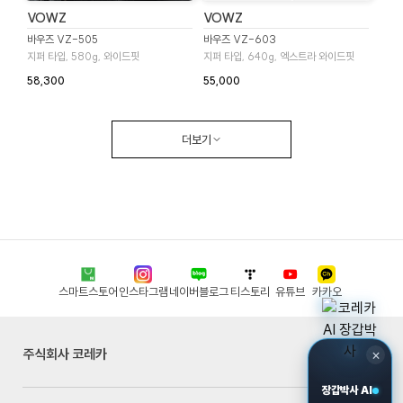
VOWZ
VOWZ
바우즈 VZ-505
바우즈 VZ-603
지퍼 타입, 580g, 와이드핏
지퍼 타입, 640g, 엑스트라 와이드핏
58,300
55,000
더보기
스마트스토어
인스타그램
네이버블로그
티스토리
유튜브
카카오
주식회사 코레카
×
장갑박사 AI