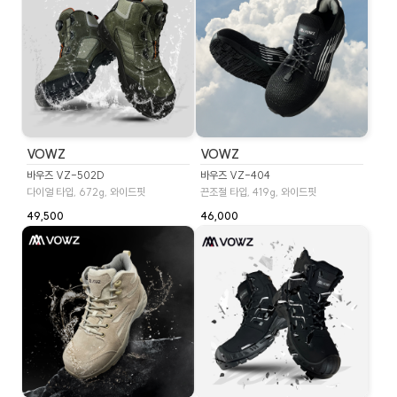
VOWZ
VOWZ
바우즈 VZ-502D
바우즈 VZ-404
다이얼 타입, 672g, 와이드핏
끈조절 타입, 419g, 와이드핏
49,500
46,000