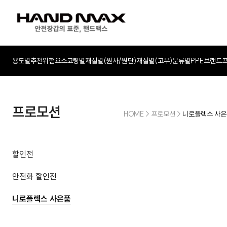
용도별추천
위험요소
코팅별
재질별(원사/원단)
재질별(고무)
분류별
PPE
브랜드
프로모션
HOME
>
프로모션
>
니로플렉스 사
할인전
안전화 할인전
니로플렉스 사은품