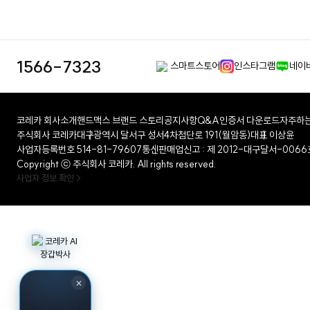
1566-7323
스마트스토어
인스타그램
네이
코레카 회사소개
핸드맥스 브랜드 스토리
공지사항
Q&A
인증서 다운로드
자주하는
주식회사 코레카
대구광역시 달서구 성서4차첨단로 191(월암동)
대표 이상윤
사업자등록번호 514-81-79607
통신판매업신고 : 제 2012-대구달서-0066
Copyright ⓒ 주식회사 코레카. All rights reserved.
사업자 정보 확인 >
×