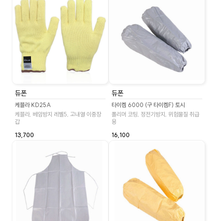
듀폰
듀폰
케블라 KD25A
타이켐 6000 (구 타이켐F) 토시
케블라, 베임방지 레벨5, 고내열 이중장
폴리머 코팅, 정전기방지, 위험물질 취급
갑
용
13,700
16,100