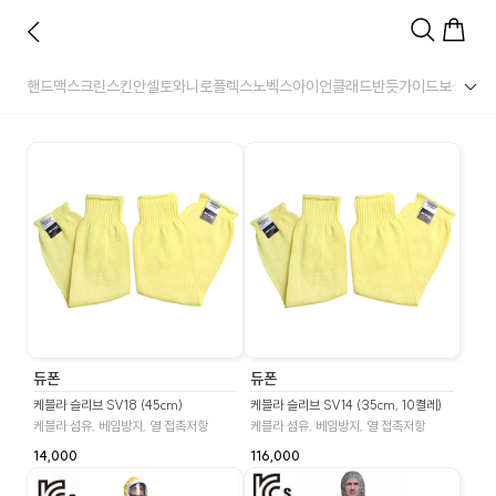
핸드맥스
크린스킨
안셀
토와
니로플렉스
노벡스
아이언클래드
반듯
가이드
보생
명진
듀폰
듀폰
케블라 슬리브 SV18 (45cm)
케블라 슬리브 SV14 (35cm, 10켤레)
케블라 섬유, 베임방지, 열 접촉저항
케블라 섬유, 베임방지, 열 접촉저항
14,000
116,000