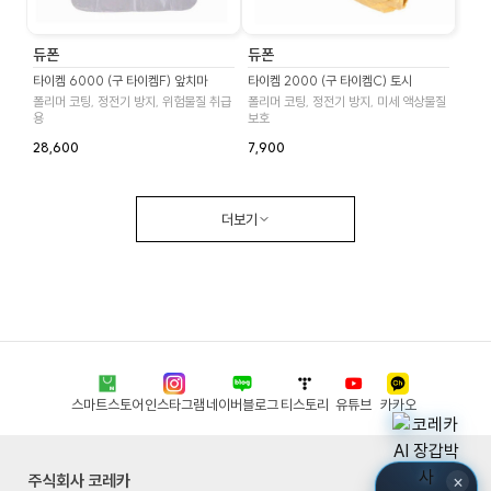
듀폰
듀폰
타이켐 6000 (구 타이켐F) 앞치마
타이켐 2000 (구 타이켐C) 토시
폴리머 코팅, 정전기 방지, 위험물질 취급
폴리머 코팅, 정전기 방지, 미세 액상물질
용
보호
28,600
7,900
더보기
스마트스토어
인스타그램
네이버블로그
티스토리
유튜브
카카오
주식회사 코레카
×