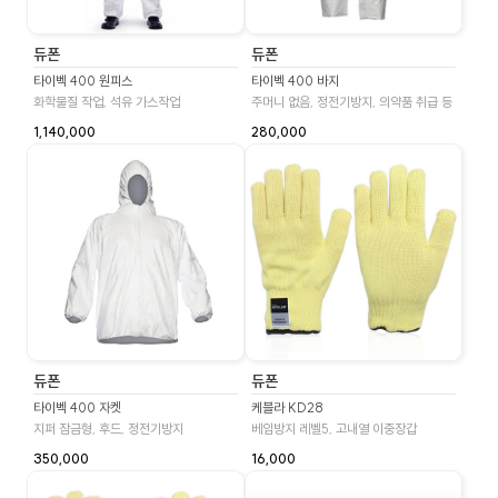
듀폰
듀폰
타이벡 400 원피스
타이벡 400 바지
화학물질 작업, 석유 가스작업
주머니 없음, 정전기방지, 의약품 취급 등
1,140,000
280,000
듀폰
듀폰
타이벡 400 자켓
케블라 KD28
지퍼 잠금형, 후드, 정전기방지
베임방지 레벨5, 고내열 이중장갑
350,000
16,000