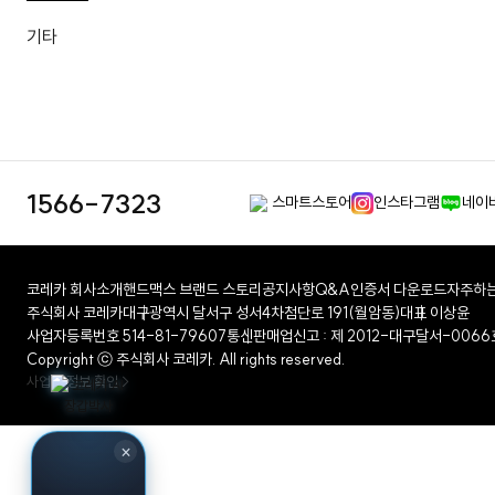
기타
1566-7323
스마트스토어
인스타그램
네이
코레카 회사소개
핸드맥스 브랜드 스토리
공지사항
Q&A
인증서 다운로드
자주하는
주식회사 코레카
대구광역시 달서구 성서4차첨단로 191(월암동)
대표 이상윤
사업자등록번호 514-81-79607
통신판매업신고 : 제 2012-대구달서-0066
Copyright ⓒ 주식회사 코레카. All rights reserved.
사업자 정보 확인 >
×