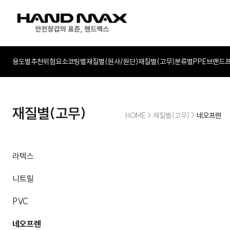
용도별추천
위험요소
코팅별
재질별(원사/원단)
재질별(고무)
분류별
PPE
브랜드
재질별(고무)
HOME
>
재질별(고무)
>
네오프렌
라텍스
니트릴
PVC
네오프렌