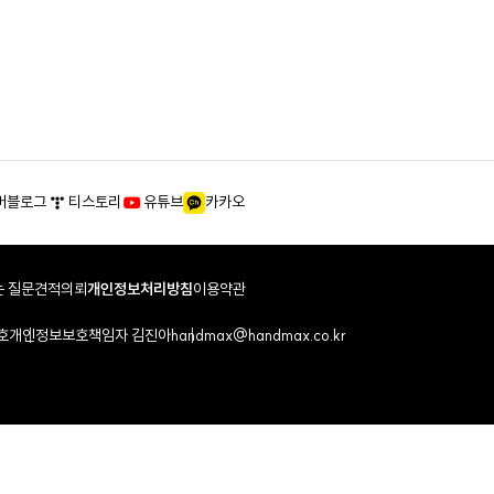
버블로그
티스토리
유튜브
카카오
 질문
견적의뢰
개인정보처리방침
이용약관
호
개인정보보호책임자 김진아
handmax@handmax.co.kr