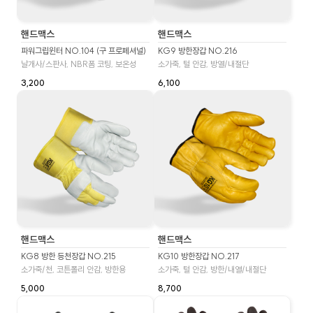
핸드맥스
핸드맥스
파워그립윈터 NO.104 (구 프로페셔널)
KG9 방한장갑 NO.216
날개사/스판사, NBR폼 코팅, 보온성
소가죽, 털 안감, 방열/내절단
3,200
6,100
핸드맥스
핸드맥스
KG8 방한 등천장갑 NO.215
KG10 방한장갑 NO.217
소가죽/천, 코튼폴리 안감, 방한용
소가죽, 털 안감, 방한/내열/내절단
5,000
8,700