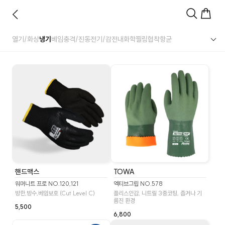
열기/화상
냉기
베임
충격/진동
전기/감전
내화학
찔림
협착
항균
핸드맥스
TOWA
워머니트 프로 NO.120,121
엑티브그립 NO.578
방한,방수,베임보호 (Cut Level C)
플리스안감, 니트릴 3중코팅, 춥거나 기
름진 환경
5,500
6,800