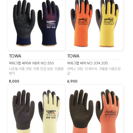
TOWA
TOWA
파워그랩 써머W NBR NO.550
파워그랩 써머 NO.334,335
니트릴 이중 코팅, 이중 안감 보온, 미끌림
라텍스 코팅, 10게이지, 겨울용 다용도장
방지
갑
8,000
6,900