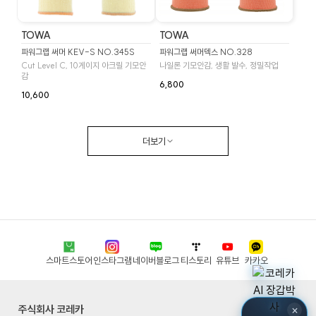
TOWA
TOWA
파워그랩 써머 KEV-S NO.345S
파워그랩 써머덱스 NO.328
Cut Level C, 10게이지 아크릴 기모안
나일론 기모안감, 생활 발수, 정밀작업
감
6,800
10,600
더보기
스마트스토어
인스타그램
네이버블로그
티스토리
유튜브
카카오
주식회사 코레카
×