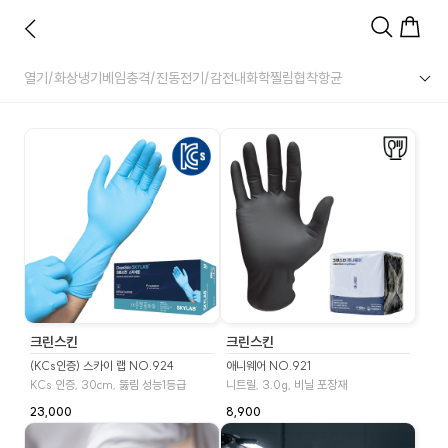
열기/화상
냉기
베임
충격/진동
전기/감전
내화학
찔림
협착
항균
크린스킨
크린스킨
(KCs인증) 스카이 랩 NO.924
애니웨어 NO.921
KCs 인증, 30cm, 뚫림 성능1등급
니트릴, 3.0g, 비닐 포장재
23,000
8,900