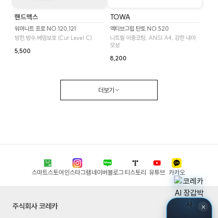
핸드맥스
TOWA
워머니트 프로 NO.120,121
엑티브그립 탄토 NO.520
방한,방수,베임보호 (Cut Level C)
니트릴 이중코팅, ANSI A4, 강한 내마
모성
5,500
8,200
더보기
스마트스토어
인스타그램
네이버블로그
티스토리
유튜브
카카오
주식회사 코레카
×