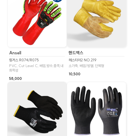
Ansell
핸드맥스
링거스 R074/R075
헤스티아2 NO.219
PVC, Cut Level C, 베임,방수,충격,내
소가죽, 베임/방열, 단목형
화학성
10,500
58,000