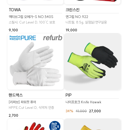
TOWA
크린스킨
엑티브그립 오메가-S NO.540S
엔그립 NO.922
스틸사, Cut Level D, 100'C 보호
니트릴, 8.5g, 실험실/연구실용
9,100
19,000
핸드맥스
PIP
[리퍼브] 파워컷 퓨어
나이프호크 Knife Hawwk
HPPE,Cut Level D, 식약처 인증
34%
41,000
27,000
2,700