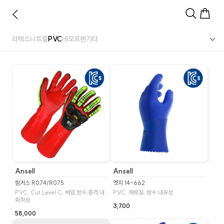
라텍스
니트릴
PVC
네오프렌
기타
Ansell
Ansell
링거스 R074/R075
엣지 14-662
PVC, Cut Level C, 베임,방수,충격,내
PVC, 해루질, 방수 내유성
화학성
3,700
58,000