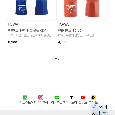
TOWA
TOWA
블루렉스 케블라 NO.656 KEV
핸드레덱스 NO.651
PVC, 케블라안감, 절단보호 내유장갑
PVC, 무봉제 면안감, 내유장갑
11,300
4,750
더보기
스마트스토어
인스타그램
네이버블로그
티스토리
유튜브
카카오