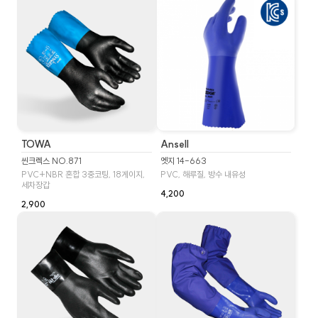
TOWA
Ansell
씬크렉스 NO.871
엣지 14-663
PVC+NBR 혼합 3중코팅, 18게이지,
PVC, 해루질, 방수 내유성
세차장갑
4,200
2,900