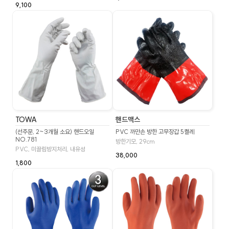
9,100
TOWA
핸드맥스
(선주문, 2~3개월 소요) 핸드오일
PVC 까만손 방한 고무장갑 5켤레
NO.781
방한기모, 29cm
PVC, 미끌림방지처리, 내유성
38,000
1,800