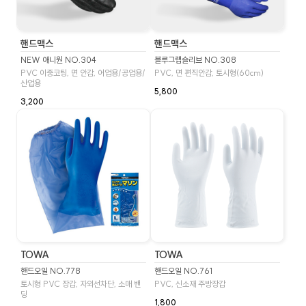
핸드맥스
핸드맥스
NEW 애니원 NO.304
블루그랩슬리브 NO.308
PVC 이중코팅, 면 안감, 어업용/공업용/
PVC, 면 편직안감, 토시형(60cm)
산업용
5,800
3,200
TOWA
TOWA
핸드오일 NO.778
핸드오일 NO.761
토시형 PVC 장갑, 자외선차단, 소매 밴
PVC, 신소재 주방장갑
딩
1,800