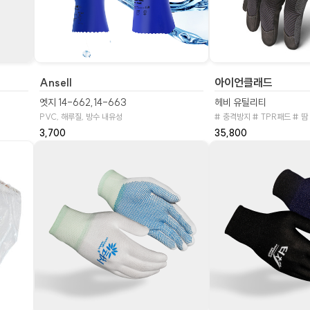
Ansell
아이언클래드
엣지 14-662,14-663
헤비 유틸리티
PVC, 해루질, 방수 내유성
# 충격방지 # TPR패드 # 땀
3,700
35,800