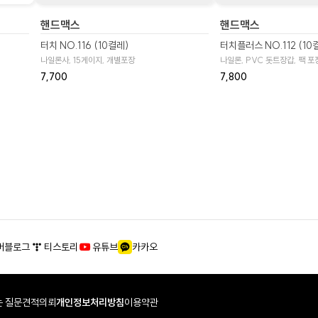
핸드맥스
핸드맥스
터치 NO.116 (10켤레)
터치플러스 NO.112 (10
나일론사, 15게이지, 개별포장
나일론, PVC 돗트장갑, 팩 포
7,700
7,800
버블로그
티스토리
유튜브
카카오
 질문
견적의뢰
개인정보처리방침
이용약관