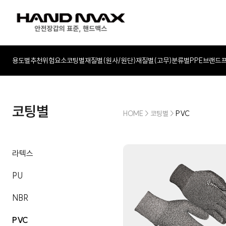
용도별추천
위험요소
코팅별
재질별(원사/원단)
재질별(고무)
분류별
PPE
브랜드
코팅별
HOME
>
코팅별
>
PVC
라텍스
PU
NBR
PVC