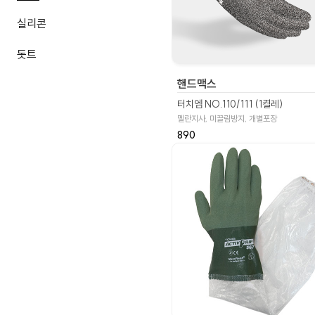
실리콘
돗트
핸드맥스
터치엠 NO.110/111 (1켤레)
멜란지사, 미끌림방지, 개별포장
890