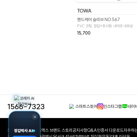
TOWA
핸드케어 슬리브 NO.567
PVC 코팅, 장갑+토시형, 내마모 내유성
15,700
1566-7323
스마트스토어
인스타그램
네이
×
코레카 회사소개
핸드맥스 브랜드 스토리
공지사항
Q&A
인증서 다운로드
자주하는
장갑박사 AI
주식회사 코레카
대구광역시 달서구 성서4차첨단로 191(월암동)
대표 이상윤