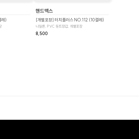
핸드맥스
켤레)
[개별포장] 터치플러스 NO.112 (10켤레)
장
나일론, PVC 돗트장갑, 개별포장
8,500