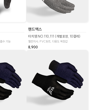
핸드맥스
터치엠 NO.110,111 (개별포장, 10켤레)
 흡수 기능
멜란지사, PVC돗트, 다용도 목장갑
8,900