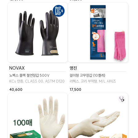
NOVAX
명진
노벡스 블랙 절연장갑 500V
걸이형 고무장갑 (10켤레)
KCs 인증, CLASS 00, ASTM D120
라텍스, 고리 부착형, M/L 사이즈
40,600
17,500