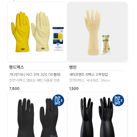
핸드맥스
명진
가디언 미니 NO.319,320 (10켤레)
세이프핸즈 라텍스 고무장갑
천연 라텍스,엠보싱 패턴,식품용 인증
천연라텍스, 국내제조, 34cm
7,800
1,500