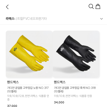
라텍스
니트릴
PVC
네오프렌
기타
핸드맥스
핸드맥스
가디언 공업용 고무장갑 노랑 NO.317
가디언 공업용 고무장갑 흑색 NO.318
(10켤레)
(10켤레)
9호/10호/12호,천연 라텍스·식품용 인
9호/10호,천연 라텍스·식품용 인증
증
34,000
37,000