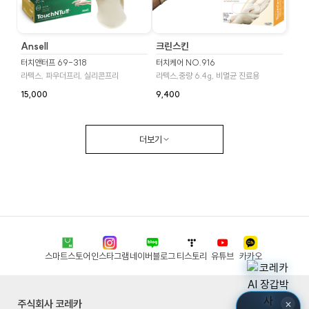
Ansell
크린스킨
터치앤터프 69-318
터치케어 NO.916
라텍스, 파우더프리, 실리콘프리
라텍스,중량 6.4g, 비멸균 진료용
15,000
9,400
더보기
스마트스토어
인스타그램
네이버블로그
티스토리
유튜브
카카오
×
주식회사 코레카