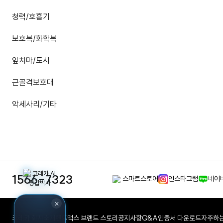
청력/호흡기
보호복/화학복
앞치마/토시
근골격보호대
악세사리/기타
1566-7323
스마트스토어
인스타그램
네이
×
코레카 회사소개
핸드맥스 브랜드 스토리
공지사항
Q&A
인증서 다운로드
자주하는