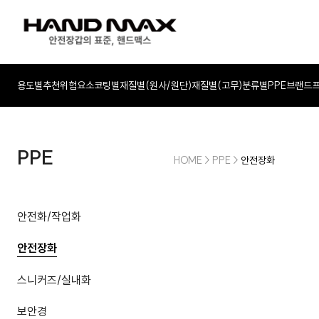
용도별추천
위험요소
코팅별
재질별(원사/원단)
재질별(고무)
분류별
PPE
브랜드
PPE
HOME
>
PPE
>
안전장화
안전화/작업화
안전장화
스니커즈/실내화
보안경